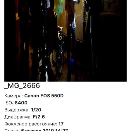
_MG_2666
Камера:
Canon EOS 550D
ISO:
6400
Выдержка:
1/20
Диафрагма:
F/2.6
Фокусное расстояние:
17
Снято:
5 января 2019 14:27