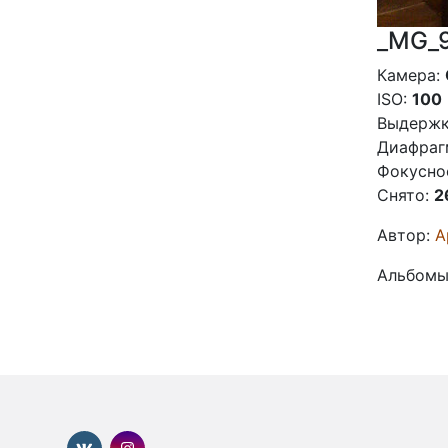
_MG_
Камера:
ISO:
100
Выдержк
Диафраг
Фокусно
Снято:
2
Автор:
А
Альбомы