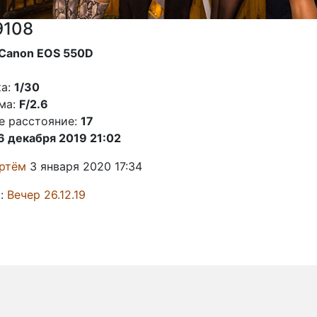
9108
Canon EOS 550D
а:
1/30
ма:
F/2.6
е расстояние:
17
6 декабря 2019 21:02
ртём
3 января 2020 17:34
:
Вечер 26.12.19