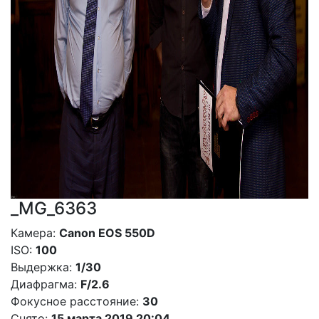
_MG_6363
Камера:
Canon EOS 550D
ISO:
100
Выдержка:
1/30
Диафрагма:
F/2.6
Фокусное расстояние:
30
Снято:
15 марта 2019 20:04