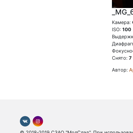
_MG_
Камера:
ISO:
100
Выдержк
Диафраг
Фокусно
Снято:
7
Автор:
А
© 2018-2019 СЗАО "МолСлад". При использован