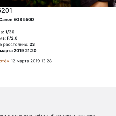
6201
Canon EOS 550D
а:
1/30
ма:
F/2.6
е расстояние:
23
 марта 2019 21:20
ртём
12 марта 2019 13:28
ии материалов сайта - обязательно указание