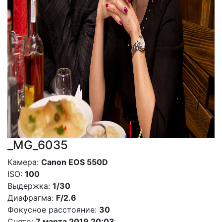
_MG_6035
Камера:
Canon EOS 550D
ISO:
100
Выдержка:
1/30
Диафрагма:
F/2.6
Фокусное расстояние:
30
Снято:
7 марта 2019 20:03