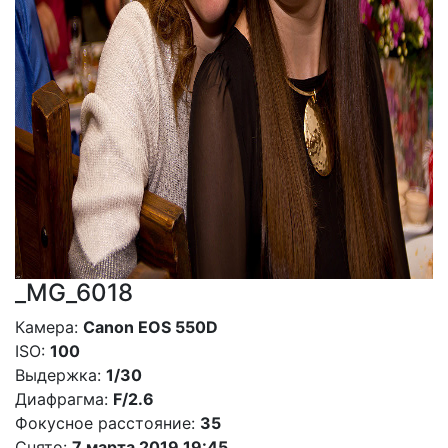
_MG_6018
Камера:
Canon EOS 550D
ISO:
100
Выдержка:
1/30
Диафрагма:
F/2.6
Фокусное расстояние:
35
Снято:
7 марта 2019 19:45